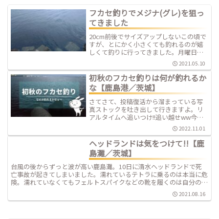
フカセ釣りでメジナ(グレ)を狙っ
てきました
20cm前後でサイズアップしないこの頃で
すが、とにかく小さくても釣れるのが嬉
しくて釣りに行ってきました。月曜日か
らまた仕事だし、道具を洗って片付けな
2021.05.10
いといけないので一日釣りしたいけど我
慢です。
初秋のフカセ釣りは何が釣れるか
な【鹿島港／茨城】
さてさて、投稿復活から溜まっている写
真ストックを吐き出して行きますよ。リ
アルタイムへ追いつけ!!追い越せww今回
はまたも9月中旬の釣果報告。気分屋な私
2022.11.01
ですがインスタの方も更新再会しました
ので覗いてみてくださいね。
ヘッドランドは気をつけて!!【鹿
島灘／茨城】
台風の後からずっと波が高い鹿島灘。10日に清水ヘッドランドで死
亡事故が起きてしまいました。濡れているテトラに乗るのは本当に危
険。濡れていなくてもフェルトスパイクなどの靴を履くのは自分の命
を守るために大切です。安全第一で釣りを楽しみましょうね。
2021.08.16