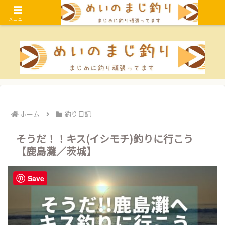
女性向けフカセ釣りの始め方・関東の釣り場紹介・釣り日記・釣りに関する情
報をお届けするブログです
メニュー
ホーム
釣り日記
そうだ！！キス(イシモチ)釣りに行こう
【鹿島灘／茨城】
Save