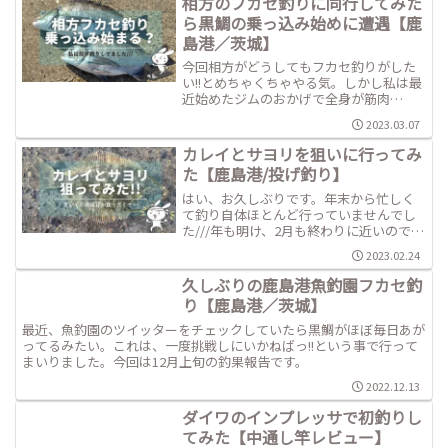
相方のフカセ釣りに同行してみた
ら黒鯛の乗っ込み始めに遭遇【鹿
島港／茨城】
今回相方がどうしてもフカセ釣りがした
い!!とめちゃくちゃやる気。しかし私は最
近始めたジムのおかげで全身が筋肉
痛…。フカセ釣りをする体力も残ってお
2023.03.07
らず、ゆるく投げ釣りでもしようと見守
り隊として出動してきました。3月上旬の
カレイとサヨリを狙いに行ってみ
釣果報告、今回もよろしくお願いしま
た【鹿島港/投げ釣り】
す。
はい、お久しぶりです。年末から忙しく
て釣り自体ほとんど行っていませんでし
た///年も明け、2月も終わりに近いのです
が…本年も当ブログをよろしくお願いし
2023.02.24
ます。(遅っ
久しぶりの鹿島港魚釣園フカセ釣
り【鹿島港／茨城】
最近、魚釣園のツイッターをチェックしていたら黒鯛がほぼ毎日あが
ってるみたい。これは、一度挑戦しにいかねばっ!!という事で行って
まいりました。今回は12月上旬の釣果報告です。
2022.12.13
ダイワのインプレッサで初釣りし
てみた【中通し竿レビュー】