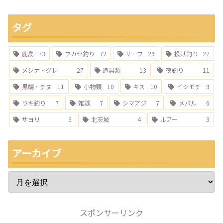
タグ
鹿島
73
フカセ釣り
72
サーフ
29
投げ釣り
27
メジナ・グレ
27
道具類
13
夜釣り
11
黒鯛・チヌ
11
小物類
10
キス
10
イシモチ
9
ウキ釣り
7
雑談
7
シマアジ
7
メバル
6
サヨリ
5
北茨城
4
ルアー
3
アーカイブ
スポンサーリンク