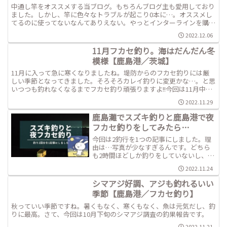
中通し竿をオススメする当ブログ。もちろんブログ主も愛用しており
ました。しかし、竿に色々なトラブルが起こり0本に…。オススメし
てるのに使ってないなんてありえない。やっとインターラインを購入
したのでレビューがてら釣りしてきました。
2022.12.06
11月フカセ釣り。海はだんだん冬
模様【鹿島港／茨城】
11月に入って急に寒くなりましたね。堤防からのフカセ釣りには厳
しい季節となってきました。そろそろカレイ釣りに変更かな…。と思
いつつも釣れなくなるまでフカセ釣り頑張りますよ!!今回は11月中旬
の釣果報告です。
2022.11.29
鹿島灘でスズキ釣りと鹿島港で夜
フカセ釣りをしてみたら…
今回は2釣行を1つの記事にしました。理
由は…写真が少なすぎるんです。どちら
も2時間ほどしか釣りをしていないし、写
真を沢山撮れるほどの釣果も…。そして
2022.11.24
今回は10月中の釣果報告です。
シマアジ好調、アジも釣れるいい
季節【鹿島港／フカセ釣り】
秋っていい季節ですね。暑くもなく、寒くもなく、魚は元気だし、釣
りに最高。さて、今回は10月下旬のシマアジ調査の釣果報告です。
2022.11.21