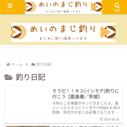
女性向けフカセ釣りの始め方・関東の釣り場紹介・釣り日記・釣りに関する情
報をお届けするブログです
メニュー
検索
ホーム
釣り日記
釣り日記
そうだ！！キス(イシモチ)釣りに
行こう【鹿島灘／茨城】
今年もこの季節がやってきましたよ。夏
といったらキスにイシモチ!!今回は６月の
釣果。何日かのまとめ記事となります。
全く釣れない日もあれば短時間で大漁な
2023.06.26
日もあり、ホント自然って不思議ですね
ぇ。