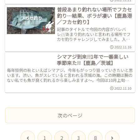
普段あまり釣れない場所でフカセ
釣り…結果、ボラが凄い【鹿島港
／フカセ釣り】
記事のタイトルで今回の内容がバレバ
レ///あまり釣れないと言われる場所でフ
カセ釣りチャレンジしてみました。入れ
たポイントは深めなのがちょっと心配。
2022.11.16
私は表層～中層の釣りしか出来ないもの
で///今回は10月上旬の釣果報告です。
シマアジ到来!!1年で一番楽しい
季節来た!!【鹿島／茨城】
毎年恒例の秋といえばシマアジ。今年もがっつり狙っていきたいと思
います。渋い、魚がスレていると言われる茨城の海。この時期は腕の
ない私でも魚が良く釣れるから楽しみますよ～。今回は10月上旬の
釣果報告です。
2022.11.10
次のページ
前
次
1
2
3
8